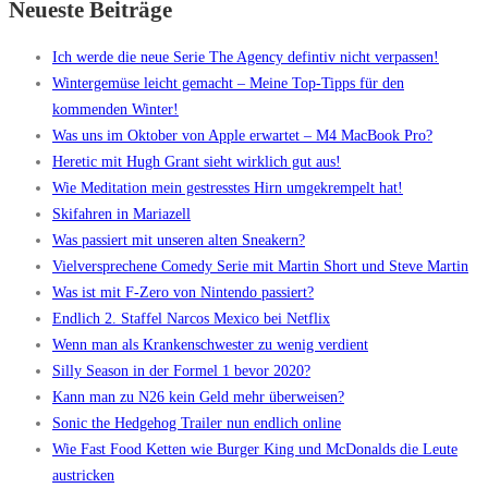
Neueste Beiträge
Ich werde die neue Serie The Agency defintiv nicht verpassen!
Wintergemüse leicht gemacht – Meine Top-Tipps für den
kommenden Winter!
Was uns im Oktober von Apple erwartet – M4 MacBook Pro?
Heretic mit Hugh Grant sieht wirklich gut aus!
Wie Meditation mein gestresstes Hirn umgekrempelt hat!
Skifahren in Mariazell
Was passiert mit unseren alten Sneakern?
Vielversprechene Comedy Serie mit Martin Short und Steve Martin
Was ist mit F-Zero von Nintendo passiert?
Endlich 2. Staffel Narcos Mexico bei Netflix
Wenn man als Krankenschwester zu wenig verdient
Silly Season in der Formel 1 bevor 2020?
Kann man zu N26 kein Geld mehr überweisen?
Sonic the Hedgehog Trailer nun endlich online
Wie Fast Food Ketten wie Burger King und McDonalds die Leute
austricken