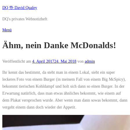
Zum
DQ 🖖 David Qualey
Inhalt
DQ's privates Webnotizheft
springen
Menü
Ähm, nein Danke McDonalds!
Veröffentlicht am
4. April 2017
24. Mai 2018
von
admin
Ihr kennt das bestimmt, da steht man in einem Lokal, sieht ein super
leckeres Foto von einem Burger (in meinem Fall von einem Big McSpicy),
bekommt tierischen Kohldampf und holt sich dann so einen Burger. In der
Erwartung natürlich, dass man etwas ähnliches bekommt, wie einem auf
dem Plakat versprochen wurde. Aber wenn man dann sowas bekommt, dann
vergeht einem dann doch wieder der Appetit.