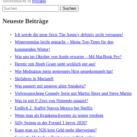
Veröffentlicht in
Privates
Suchen
nach:
Neueste Beiträge
Ich werde die neue Serie The Agency defintiv nicht verpassen!
Wintergemüse leicht gemacht – Meine Top-Tipps für den
kommenden Winter!
Was uns im Oktober von Apple erwartet – M4 MacBook Pro?
Heretic mit Hugh Grant sieht wirklich gut aus!
Wie Meditation mein gestresstes Hirn umgekrempelt hat!
Skifahren in Mariazell
Was passiert mit unseren alten Sneakern?
Vielversprechene Comedy Serie mit Martin Short und Steve Martin
Was ist mit F-Zero von Nintendo passiert?
Endlich 2. Staffel Narcos Mexico bei Netflix
Wenn man als Krankenschwester zu wenig verdient
Silly Season in der Formel 1 bevor 2020?
Kann man zu N26 kein Geld mehr überweisen?